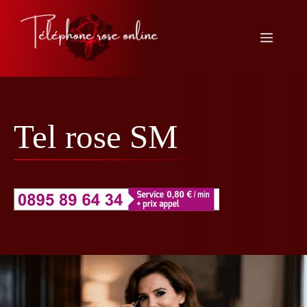
Aller
au
Menu
contenu
Tel rose SM