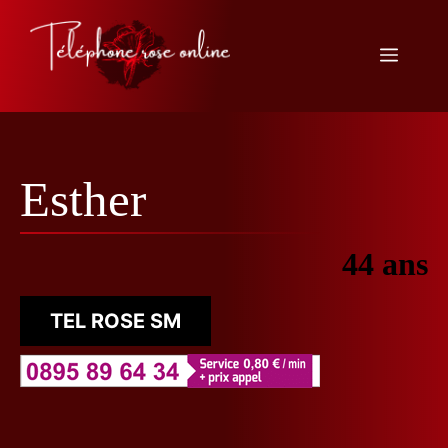
Aller
au
Menu
contenu
Esther
44 ans
TEL ROSE SM