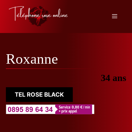
Aller
au
Menu
contenu
Roxanne
34 ans
TEL ROSE BLACK