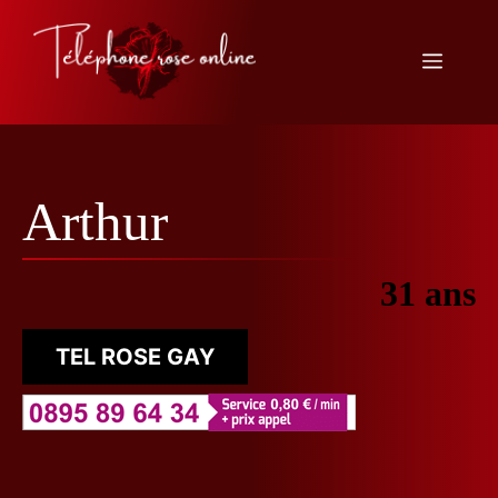
Aller
au
Menu
contenu
Arthur
31 ans
TEL ROSE GAY